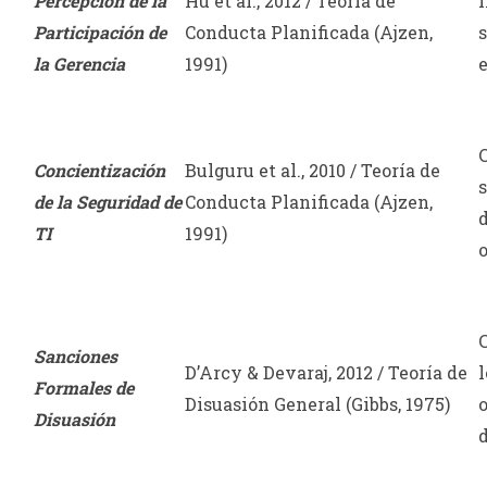
Percepción de la
Hu et al., 2012 / Teoría de
Participación de
Conducta Planificada (Ajzen,
s
la Gerencia
1991)
Concientización
Bulguru et al., 2010 / Teoría de
de la Seguridad de
Conducta Planificada (Ajzen,
d
TI
1991)
Sanciones
D’Arcy & Devaraj, 2012 / Teoría de
Formales de
Disuasión General (Gibbs, 1975)
o
Disuasión
d