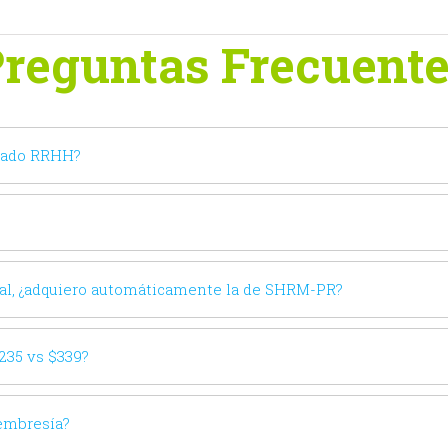
reguntas Frecuent
diado RRHH?
al, ¿adquiero automáticamente la de SHRM-PR?
$235 vs $339?
membresía?