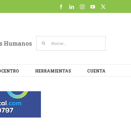
at
Facebook
LinkedIn
Instagram
YouTube
X
Cookie settings
ACCEPT
Buscar:
sos Humanos
OCENTRO
HERRAMIENTAS
CUENTA