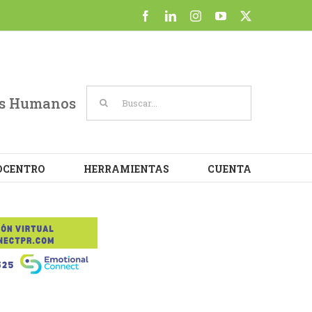
at
Facebook
LinkedIn
Instagram
YouTube
X
Cookie settings
ACCEPT
Buscar:
sos Humanos
OCENTRO
HERRAMIENTAS
CUENTA