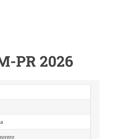
M-PR 2026
ta
sorero