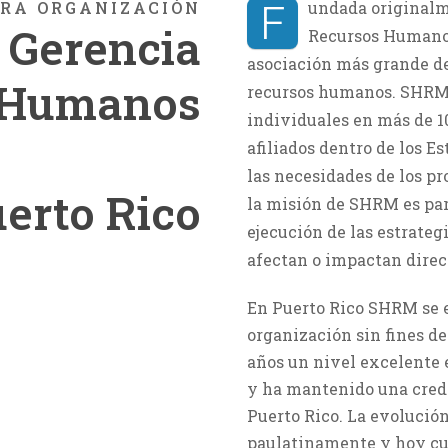
RA ORGANIZACIÓN
F
undada originalme
 Gerencia
Recursos Humanos 
asociación más grande de
 Humanos
recursos humanos. SHRM 
individuales en más de 1
afiliados dentro de los 
las necesidades de los pr
uerto Rico
la misión de SHRM es par
ejecución de las estrate
afectan o impactan direc
En Puerto Rico SHRM se e
organización sin fines d
años un nivel excelente e
y ha mantenido una credi
Puerto Rico. La evolució
paulatinamente y hoy cue