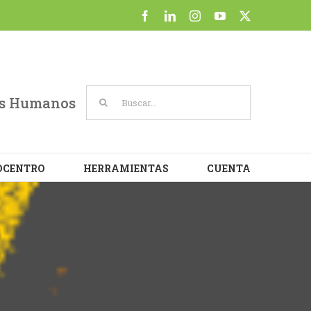
at
Facebook
LinkedIn
Instagram
YouTube
X
Cookie settings
ACCEPT
Buscar:
sos Humanos
OCENTRO
HERRAMIENTAS
CUENTA