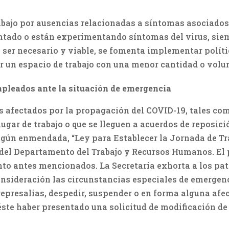
abajo por ausencias relacionadas a síntomas asociados
ntado o están experimentando síntomas del virus, sie
ser necesario y viable, se fomenta implementar polític
er un espacio de trabajo con una menor cantidad o vol
mpleados ante la situación de emergencia
 afectados por la propagación del COVID-19, tales como
lugar de trabajo o que se lleguen a acuerdos de reposici
gún enmendada, “Ley para Establecer la Jornada de Trab
 del Departamento del Trabajo y Recursos Humanos. El 
nto antes mencionados. La Secretaria exhorta a los pat
onsideración las circunstancias especiales de emerge
epresalias, despedir, suspender o en forma alguna afe
éste haber presentado una solicitud de modificación de 