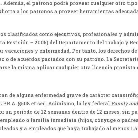
 Además, el patrono podrá proveer cualquier otro tipo
a exhorta a los patronos a proveer herramientas adecu
os clasificados como ejecutivos, profesionales y admin
ta Revisión – 2005) del Departamento del Trabajo y Re
por vacaciones y enfermedad. Por tanto, los derechos d
o o de acuerdos pactados con su patrono. La Secretari
rse la misma aplicar cualquier otra licencia provista 
n de alguna enfermedad grave de carácter catastrófico
.P.R.A. §508 et seq. Asimismo, la ley federal
Family and
 un período de 12 semanas dentro de 12 meses, sin pa
empleado o familia inmediata (hijos, cónyuge o padres),
pleados y a empleados que haya trabajado al menos 1 a