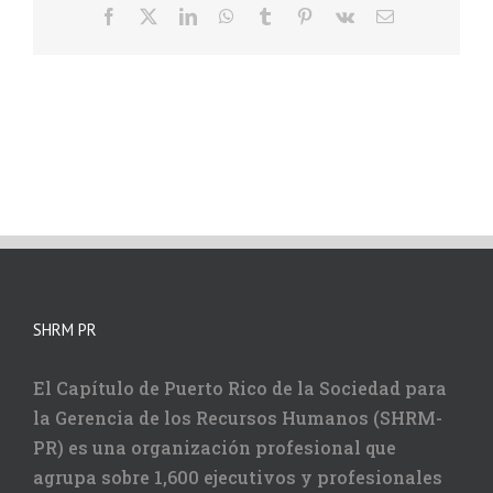
Facebook
X
LinkedIn
WhatsApp
Tumblr
Pinterest
Vk
Correo
electrónico
SHRM PR
El Capítulo de Puerto Rico de la Sociedad para
la Gerencia de los Recursos Humanos (SHRM-
PR) es una organización profesional que
agrupa sobre 1,600 ejecutivos y profesionales