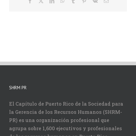
Facebook
X
LinkedIn
WhatsApp
Tumblr
Pinterest
Vk
Correo
electrónico
SHRM PR
El Capítulo de Puerto Rico de la Sociedad para
la Gerencia de los Recursos Humanos (SHRM-
PR) es una organización profesional que
agrupa sobre 1,600 ejecutivos y profesionales