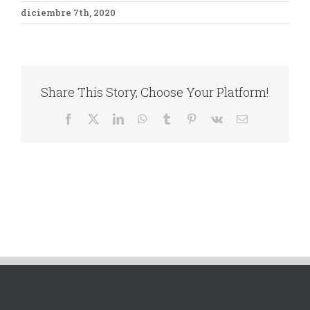
diciembre 7th, 2020
más
grande
Share This Story, Choose Your Platform!
Facebook
X
LinkedIn
WhatsApp
Tumblr
Pinterest
Vk
Correo
electrónico