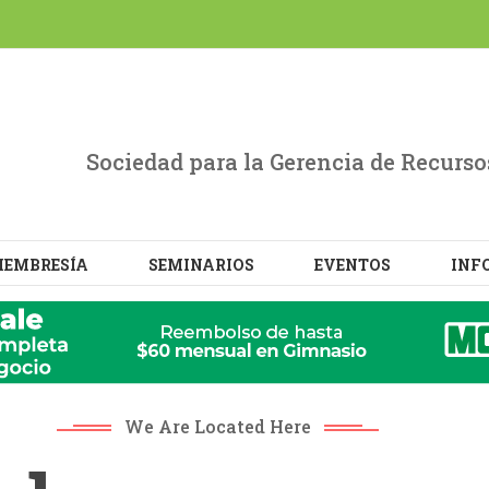
evant experience by remembering your preferences and repe
L the cookies.
Sociedad para la Gerencia de Recur
EMBRESÍA
SEMINARIOS
EVENTOS
INF
We Are Located Here