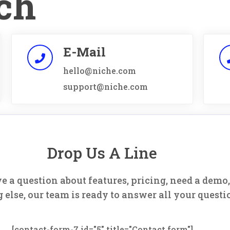
ch
E-Mail
hello@niche.com
support@niche.com
Drop Us A Line
 a question about features, pricing, need a demo,
 else, our team is ready to answer all your questi
[contact-form-7 id="5" title="Contact form"]