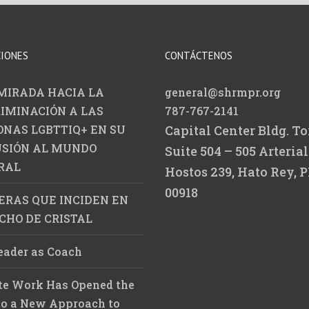
CIONES
CONTÁCTENOS
MIRADA HACIA LA
general@shrmpr.org
RIMINACIÓN A LAS
787-767-2141
ONAS LGBTTIQ+ EN SU
Capital Center Bldg.
To
USIÓN AL MUNDO
Suite 504 – 505
Arterial
RAL
Hostos 239,
Hato Rey, P
00918
ERAS QUE INCIDEN EN
CHO DE CRISTAL
eader as Coach
e Work Has Opened the
to a New Approach to