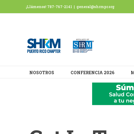
We use cookies on our website to give you the most rel
¡Llámenos! 787-767-2141
|
general@shrmpr.org
visits. By clicking “Accept”, you consent to the use of AL
NOSOTROS
CONFERENCIA 2026
M