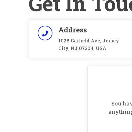
Get In Tou
Address
1028 Garfield Ave, Jersey
City, NJ 07304, USA.
You have
anything